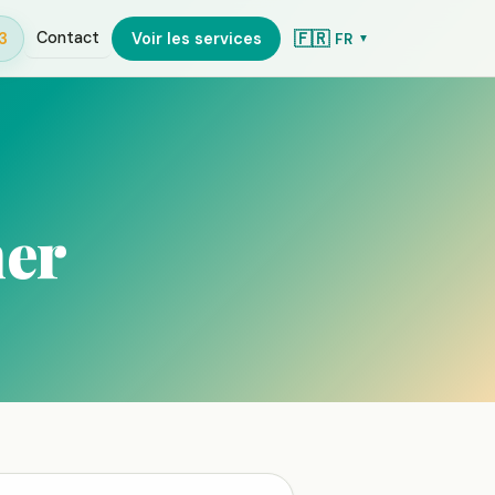
3
🇫🇷
Contact
Voir les services
FR
▼
her