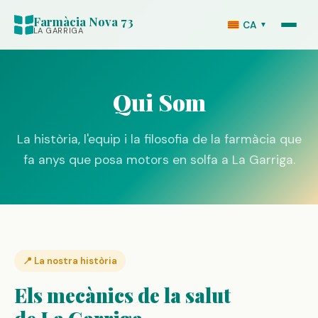
Farmàcia Nova 73
CA
▼
LA GARRIGA
Qui Som
La història, l'equip i la filosofia de la farmàcia que
fa anys que posa motors en solfa a La Garriga.
📍 La nostra història
Els mecànics de la salut