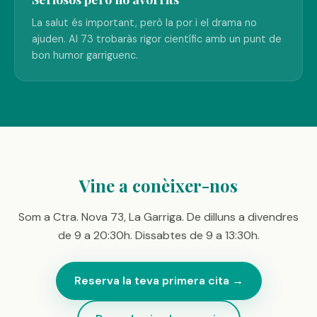
La salut és important, però la por i el drama no
ajuden. Al 73 trobaràs rigor científic amb un punt de
bon humor garriguenc.
Vine a conèixer-nos
Som a Ctra. Nova 73, La Garriga. De dilluns a divendres
de 9 a 20:30h. Dissabtes de 9 a 13:30h.
Reserva la teva primera cita →