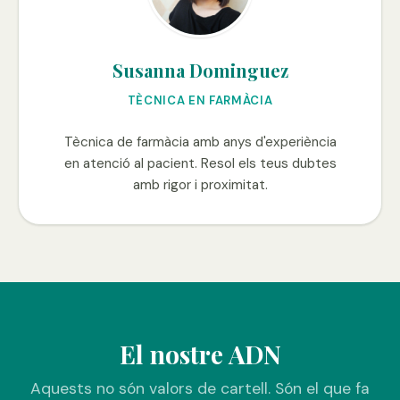
Susanna Dominguez
TÈCNICA EN FARMÀCIA
Tècnica de farmàcia amb anys d'experiència
en atenció al pacient. Resol els teus dubtes
amb rigor i proximitat.
El nostre ADN
Aquests no són valors de cartell. Són el que fa