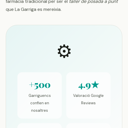
farmàcia tradicional per ser el
taller de posada a punt
que La Garriga es mereixia.
⚙️
+500
4.9★
Garriguencs
Valoració Google
confien en
Reviews
nosaltres