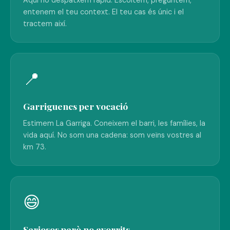
entenem el teu context. El teu cas és únic i el
tractem així.
📍
Garriguencs per vocació
Estimem La Garriga. Coneixem el barri, les famílies, la
vida aquí. No som una cadena: som veïns vostres al
km 73.
😄
Seriosos però no avorrits