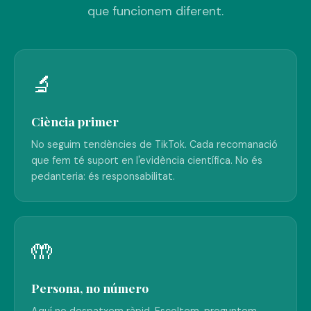
que funcionem diferent.
🔬
Ciència primer
No seguim tendències de TikTok. Cada recomanació
que fem té suport en l'evidència científica. No és
pedanteria: és responsabilitat.
🤲
Persona, no número
Aquí no despatxem ràpid. Escoltem, preguntem,